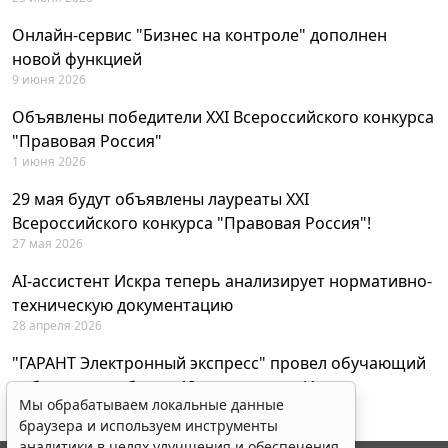
Онлайн-сервис "Бизнес на контроле" дополнен
новой функцией
9 июня 2026
Объявлены победители XXI Всероссийского конкурса
"Правовая Россия"
1 июня 2026
29 мая будут объявлены лауреаты XXI
Всероссийского конкурса "Правовая Россия"!
27 мая 2026
AI-ассистент Искра теперь анализирует нормативно-
техническую документацию
28 апреля 2026
"ГАРАНТ Электронный экспресс" провел обучающий
вебинар по работе с AI-ассистентом Искра
Мы обрабатываем локальные данные
23 апреля 2026
браузера и используем инструменты
аналитики в целях улучшения и обеспечения