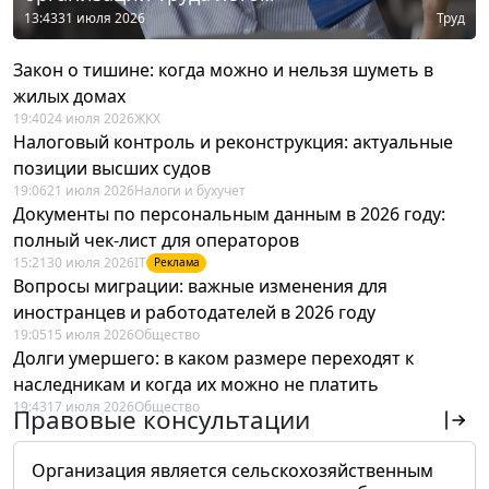
13:43
31 июля 2026
Труд
Закон о тишине: когда можно и нельзя шуметь в
жилых домах
19:40
24 июля 2026
ЖКХ
Налоговый контроль и реконструкция: актуальные
позиции высших судов
19:06
21 июля 2026
Налоги и бухучет
Документы по персональным данным в 2026 году:
полный чек-лист для операторов
15:21
30 июля 2026
IT
Реклама
Вопросы миграции: важные изменения для
иностранцев и работодателей в 2026 году
19:05
15 июля 2026
Общество
Долги умершего: в каком размере переходят к
наследникам и когда их можно не платить
19:43
17 июля 2026
Общество
Правовые консультации
Организация является сельскохозяйственным