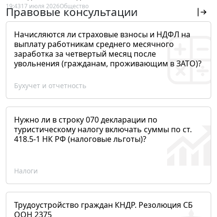
19:43
17 июля 2026
Общество
Правовые консультации
Начисляются ли страховые взносы и НДФЛ на
выплату работникам среднего месячного
заработка за четвертый месяц после
увольнения (гражданам, проживающим в ЗАТО)?
Бухучет и отчетность
Нужно ли в строку 070 декларации по
туристическому налогу включать суммы по ст.
418.5-1 НК РФ (налоговые льготы)?
Налоги
Трудоустройство граждан КНДР. Резолюция СБ
ООН 2375