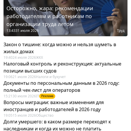
Осторожно, жара: рекомендации
работодателям и работникам по
организации труда летом
13:43
31 июля 2026
Труд
Закон о тишине: когда можно и нельзя шуметь в
жилых домах
19:40
24 июля 2026
ЖКХ
Налоговый контроль и реконструкция: актуальные
позиции высших судов
19:06
21 июля 2026
Налоги и бухучет
Документы по персональным данным в 2026 году:
полный чек-лист для операторов
15:21
30 июля 2026
IT
Реклама
Вопросы миграции: важные изменения для
иностранцев и работодателей в 2026 году
19:05
15 июля 2026
Общество
Долги умершего: в каком размере переходят к
наследникам и когда их можно не платить