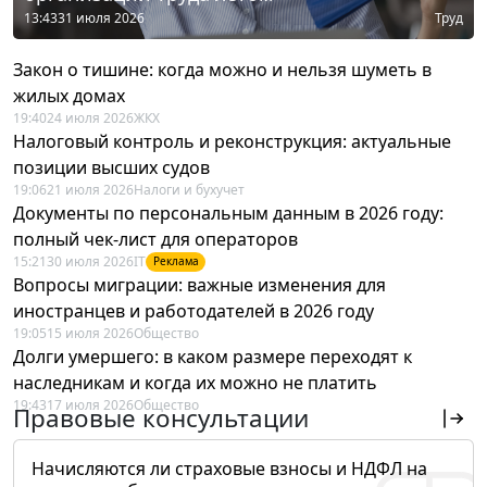
13:43
31 июля 2026
Труд
Закон о тишине: когда можно и нельзя шуметь в
жилых домах
19:40
24 июля 2026
ЖКХ
Налоговый контроль и реконструкция: актуальные
позиции высших судов
19:06
21 июля 2026
Налоги и бухучет
Документы по персональным данным в 2026 году:
полный чек-лист для операторов
15:21
30 июля 2026
IT
Реклама
Вопросы миграции: важные изменения для
иностранцев и работодателей в 2026 году
19:05
15 июля 2026
Общество
Долги умершего: в каком размере переходят к
наследникам и когда их можно не платить
19:43
17 июля 2026
Общество
Правовые консультации
Начисляются ли страховые взносы и НДФЛ на