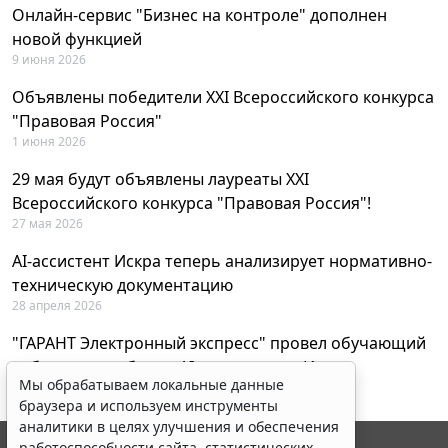
Онлайн-сервис "Бизнес на контроле" дополнен
новой функцией
9 июня 2026
Объявлены победители XXI Всероссийского конкурса
"Правовая Россия"
1 июня 2026
29 мая будут объявлены лауреаты XXI
Всероссийского конкурса "Правовая Россия"!
27 мая 2026
AI-ассистент Искра теперь анализирует нормативно-
техническую документацию
28 апреля 2026
"ГАРАНТ Электронный экспресс" провел обучающий
вебинар по работе с AI-ассистентом Искра
Мы обрабатываем локальные данные
23 апреля 2026
браузера и используем инструменты
аналитики в целях улучшения и обеспечения
работоспособности сайта, статистических