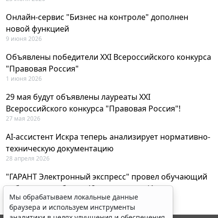
Онлайн-сервис "Бизнес на контроле" дополнен
новой функцией
9 июня 2026
Объявлены победители XXI Всероссийского конкурса
"Правовая Россия"
1 июня 2026
29 мая будут объявлены лауреаты XXI
Всероссийского конкурса "Правовая Россия"!
27 мая 2026
AI-ассистент Искра теперь анализирует нормативно-
техническую документацию
28 апреля 2026
"ГАРАНТ Электронный экспресс" провел обучающий
вебинар по работе с AI-ассистентом Искра
Мы обрабатываем локальные данные
23 апреля 2026
браузера и используем инструменты
аналитики в целях улучшения и обеспечения