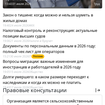
13:43
31 июля 2026
Труд
Закон о тишине: когда можно и нельзя шуметь в
жилых домах
19:40
24 июля 2026
ЖКХ
Налоговый контроль и реконструкция: актуальные
позиции высших судов
19:06
21 июля 2026
Налоги и бухучет
Документы по персональным данным в 2026 году:
полный чек-лист для операторов
15:21
30 июля 2026
IT
Реклама
Вопросы миграции: важные изменения для
иностранцев и работодателей в 2026 году
19:05
15 июля 2026
Общество
Долги умершего: в каком размере переходят к
наследникам и когда их можно не платить
19:43
17 июля 2026
Общество
Правовые консультации
Организация является сельскохозяйственным