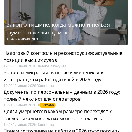
Закон о тишине: когда можно и нельзя
шуметь в жилых домах
19:40
24 июля 2026
ЖКХ
Налоговый контроль и реконструкция: актуальные
позиции высших судов
19:06
21 июля 2026
Налоги и бухучет
Вопросы миграции: важные изменения для
иностранцев и работодателей в 2026 году
19:05
15 июля 2026
Общество
Документы по персональным данным в 2026 году:
полный чек-лист для операторов
15:21
30 июля 2026
IT
Реклама
Долги умершего: в каком размере переходят к
наследникам и когда их можно не платить
19:43
17 июля 2026
Общество
Прием сотрудника на работу в 2026 году: порядок