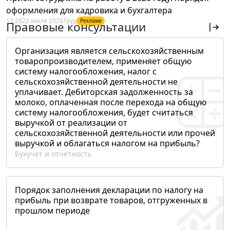
оформления для кадровика и бухгалтера
12:28
22 июля 2026
Труд
Реклама
Правовые консультации
Организация является сельскохозяйственным
товаропроизводителем, применяет общую
систему налогообложения, налог с
сельскохозяйственной деятельности не
уплачивает. Дебиторская задолженность за
молоко, оплаченная после перехода на общую
систему налогообложения, будет считаться
выручкой от реализации от
сельскохозяйственной деятельности или прочей
выручкой и облагаться налогом на прибыль?
Бухучет и отчетность
Порядок заполнения декларации по налогу на
прибыль при возврате товаров, отгруженных в
прошлом периоде