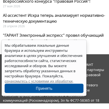
Всероссийского конкурса "Правовая Россия"!
27 мая 2026
AI-ассистент Искра теперь анализирует нормативно-
техническую документацию
28 апреля 2026
"ГАРАНТ Электронный экспресс" провел обучающий
вебинар по работе с AI-ассистентом Искра
Мы обрабатываем локальные данные
23 апреля 2026
браузера и используем инструменты
аналитики в целях улучшения и обеспечения
работоспособности сайта, статистических
© ООО "НПП "ГАРАНТ-СЕРВИС", 2026. Система ГАРАНТ
исследований и обзоров. Вы можете
выпускается с 1990 года. Компания "Гарант" и ее партнеры
запретить обработку указанных данных в
являются участниками Российской ассоциации правовой
настройках браузера. Пожалуйста,
информации ГАРАНТ.
ознакомьтесь с условиями их обработки
.
Портал ГАРАНТ.РУ зарегистрирован в качестве сетевого
Принять
издания Федеральной службой по надзору в сфере
связи,информационных технологий и массовых
коммуникаций (Роскомнадзором), Эл № ФС77-58365 от 18
июня 2014 года.