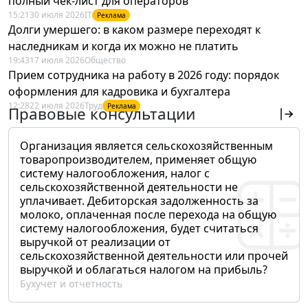
полный чек-лист для операторов
15:21
30 июля 2026
IT
Реклама
Долги умершего: в каком размере переходят к
наследникам и когда их можно не платить
19:43
17 июля 2026
Общество
Прием сотрудника на работу в 2026 году: порядок
оформления для кадровика и бухгалтера
12:28
22 июля 2026
Труд
Реклама
Правовые консультации
Организация является сельскохозяйственным
товаропроизводителем, применяет общую
систему налогообложения, налог с
сельскохозяйственной деятельности не
уплачивает. Дебиторская задолженность за
молоко, оплаченная после перехода на общую
систему налогообложения, будет считаться
выручкой от реализации от
сельскохозяйственной деятельности или прочей
выручкой и облагаться налогом на прибыль?
Бухучет и отчетность