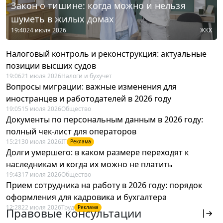
Закон о тишине: когда можно и нельзя
шуметь в жилых домах
19:40
24 июля 2026
ЖКХ
Налоговый контроль и реконструкция: актуальные
позиции высших судов
19:06
21 июля 2026
Налоги и бухучет
Вопросы миграции: важные изменения для
иностранцев и работодателей в 2026 году
19:05
15 июля 2026
Общество
Документы по персональным данным в 2026 году:
полный чек-лист для операторов
15:21
30 июля 2026
IT
Реклама
Долги умершего: в каком размере переходят к
наследникам и когда их можно не платить
19:43
17 июля 2026
Общество
Прием сотрудника на работу в 2026 году: порядок
оформления для кадровика и бухгалтера
12:28
22 июля 2026
Труд
Реклама
Правовые консультации