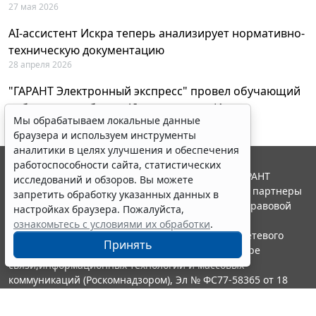
27 мая 2026
AI-ассистент Искра теперь анализирует нормативно-
техническую документацию
28 апреля 2026
"ГАРАНТ Электронный экспресс" провел обучающий
вебинар по работе с AI-ассистентом Искра
Мы обрабатываем локальные данные
23 апреля 2026
браузера и используем инструменты
аналитики в целях улучшения и обеспечения
работоспособности сайта, статистических
© ООО "НПП "ГАРАНТ-СЕРВИС", 2026. Система ГАРАНТ
исследований и обзоров. Вы можете
выпускается с 1990 года. Компания "Гарант" и ее партнеры
запретить обработку указанных данных в
являются участниками Российской ассоциации правовой
настройках браузера. Пожалуйста,
информации ГАРАНТ.
ознакомьтесь с условиями их обработки
.
Портал ГАРАНТ.РУ зарегистрирован в качестве сетевого
Принять
издания Федеральной службой по надзору в сфере
связи,информационных технологий и массовых
коммуникаций (Роскомнадзором), Эл № ФС77-58365 от 18
июня 2014 года.