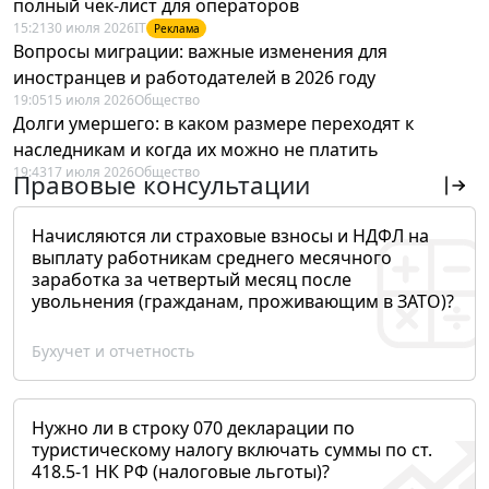
полный чек-лист для операторов
15:21
30 июля 2026
IT
Реклама
Вопросы миграции: важные изменения для
иностранцев и работодателей в 2026 году
19:05
15 июля 2026
Общество
Долги умершего: в каком размере переходят к
наследникам и когда их можно не платить
19:43
17 июля 2026
Общество
Правовые консультации
Начисляются ли страховые взносы и НДФЛ на
выплату работникам среднего месячного
заработка за четвертый месяц после
увольнения (гражданам, проживающим в ЗАТО)?
Бухучет и отчетность
Нужно ли в строку 070 декларации по
туристическому налогу включать суммы по ст.
418.5-1 НК РФ (налоговые льготы)?