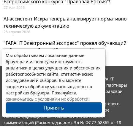
Всероссийского конкурса "Правовая Россия"!
27 мая 2026
AI-ассистент Искра теперь анализирует нормативно-
техническую документацию
28 апреля 2026
"ГАРАНТ Электронный экспресс" провел обучающий
вебинар по работе с AI-ассистентом Искра
Мы обрабатываем локальные данные
23 апреля 2026
браузера и используем инструменты
аналитики в целях улучшения и обеспечения
работоспособности сайта, статистических
© ООО "НПП "ГАРАНТ-СЕРВИС", 2026. Система ГАРАНТ
исследований и обзоров. Вы можете
выпускается с 1990 года. Компания "Гарант" и ее партнеры
запретить обработку указанных данных в
являются участниками Российской ассоциации правовой
настройках браузера. Пожалуйста,
информации ГАРАНТ.
ознакомьтесь с условиями их обработки
.
Портал ГАРАНТ.РУ зарегистрирован в качестве сетевого
Принять
издания Федеральной службой по надзору в сфере
связи,информационных технологий и массовых
коммуникаций (Роскомнадзором), Эл № ФС77-58365 от 18
июня 2014 года.