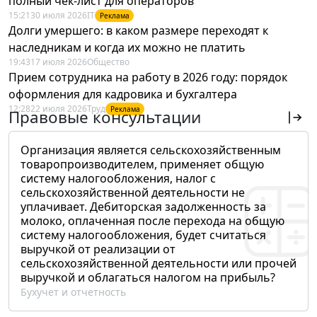
полный чек-лист для операторов
15:21
30 июля 2026
IT
Реклама
Долги умершего: в каком размере переходят к
наследникам и когда их можно не платить
19:43
17 июля 2026
Общество
Прием сотрудника на работу в 2026 году: порядок
оформления для кадровика и бухгалтера
12:28
22 июля 2026
Труд
Реклама
Правовые консультации
Организация является сельскохозяйственным
товаропроизводителем, применяет общую
систему налогообложения, налог с
сельскохозяйственной деятельности не
уплачивает. Дебиторская задолженность за
молоко, оплаченная после перехода на общую
систему налогообложения, будет считаться
выручкой от реализации от
сельскохозяйственной деятельности или прочей
выручкой и облагаться налогом на прибыль?
Бухучет и отчетность